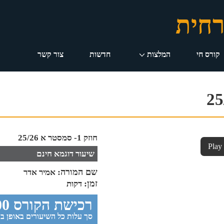
רחית
קורס חי
המלצות
חדשות
צור קשר
חוזק 1- סמסטר א 25/26
Play
שיעור דוגמא חינם
שם המורה:
אמיר אדר
זמן:
דקות
רכישת הקורס 1000 ש”ח
סך עלות כל השיעורים באופן בודד 1100.00