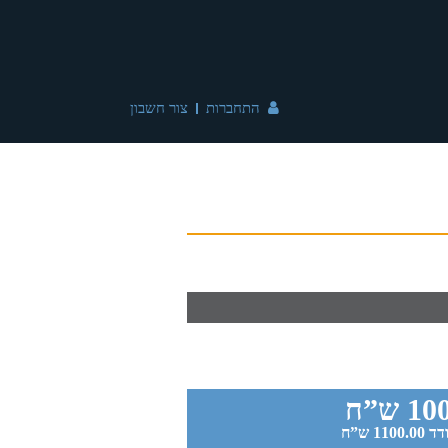
התחברות
צור חשבון
 ש”ח