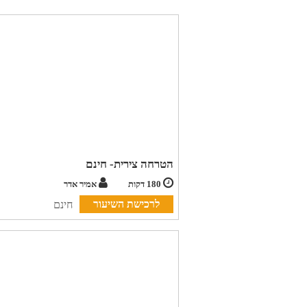
הטרחה צירית- חינם
180 דקות
אמיר אדר
לרכישת השיעור
חינם