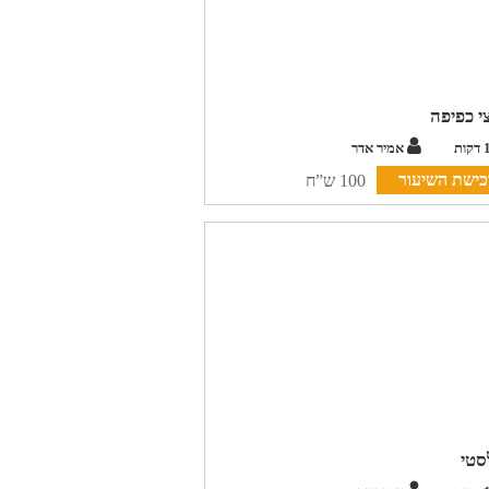
 כפיפה
אמיר אדר
כישת השיעור
100 ש”ח
סטי