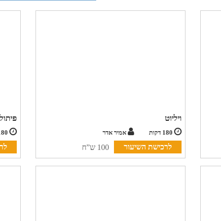
ויליוט
פיתול
180 דקות
אמיר אדר
180 דקות
לרכישת השיעור
לר
100 ש”ח