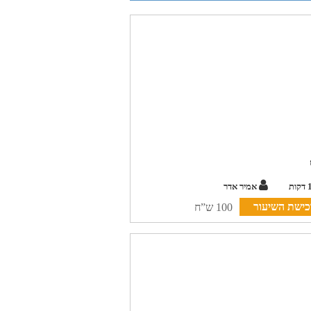
אמיר אדר
כישת השיעור
100 ש”ח