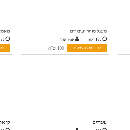
מעגל מוהר ועיבורים
מאמצי
180 דקות
אמיר אדר
180 דקות
לרכישת השיעור
לר
100 ש”ח
עיבורים
קו אל