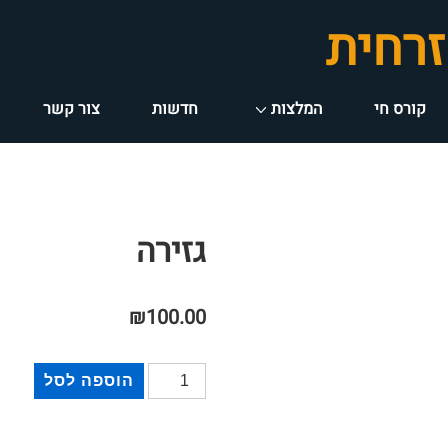
זרחית
קורס חי
המלצות
חדשות
צור קשר
גזירה
₪
100.00
כמות
הוספה לסל
של
גזירה