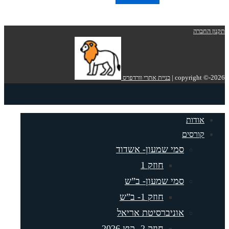
ברה
copyright
בניית אתרי וורדפרס
ודות
ורסים
סמי שמעון- אשדוד
חוזק 1
סמי שמעון- ב”ש
חוזק 1- ב”ש
אוניברסיטת אריאל
חוזק 2- קיץ 2026