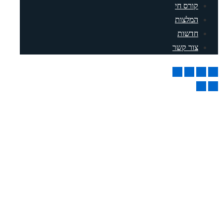
ורס חי
מלצות
דשות
ור קשר