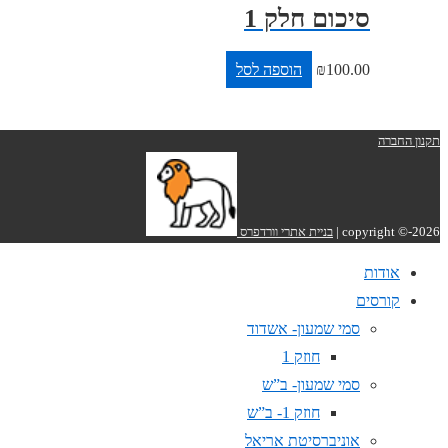
סיכום חלק 1
100.00
₪
הוספה לסל
תקנון החברה
copyright ©-2026 |
בניית אתרי וורדפרס
אודות
קורסים
סמי שמעון- אשדוד
חוזק 1
סמי שמעון- ב”ש
חוזק 1- ב”ש
אוניברסיטת אריאל