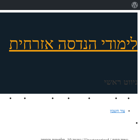
אודות
וורדפרס
לימודי הנדסה אזרחית
ניווט ראשי
אודות
קורסים
ייעוץ אישי
קורס חי
המלצות
חדשות
צור
צור חשבון
עמוד הבית
/
Uncategorized
/ שיעור 10- פלסטיות וקריסה