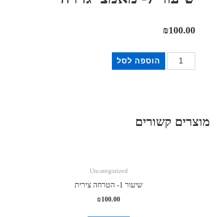
₪
100.00
כמות
הוספה לסל
של
שיעור
7-
מאמצי
מוצרים קשורים
גזירה
Uncategorized
שיעור 1- הטרחה צירית
₪
100.00