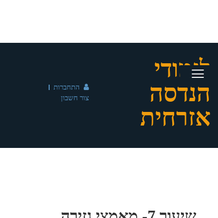
לימודי
הנדסה
התחברות
צור חשבון
אזרחית
שיעור 7- מאמצי גזירה