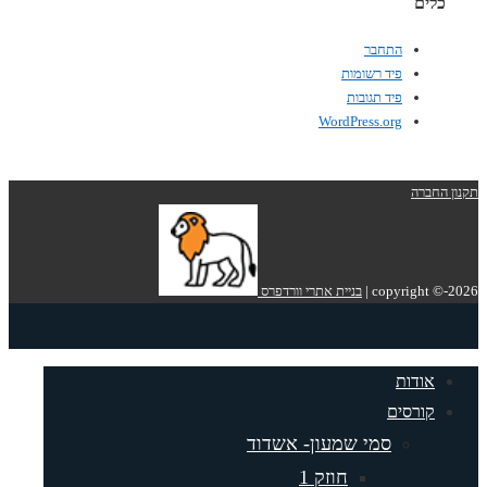
כלים
התחבר
פיד רשומות
פיד תגובות
WordPress.org
תקנון החברה
copyright ©-2026 |
בניית אתרי וורדפרס
אודות
קורסים
סמי שמעון- אשדוד
חוזק 1